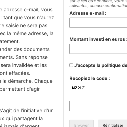
sur le lien qu'il contient, votr
suivantes, aucune confirmati
ne adresse e-mail, vous
Adresse e-mail :
: tant que vous n'aurez
tre saisie ne sera pas
vec la même adresse, la
Montant investi en euros 
iatement.
mander des documents
sements. Sans réponse
 sera invalidée et les
J'accepte la politique d
ont effacées.
Recopiez le code :
de la démarche. Chaque
permettant d'agir
agit de l'initiative d'un
ux qui partagent la
 jamais d'argent.