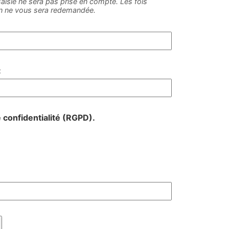
e saisie ne sera pas prise en compte. Les fois
on ne vous sera redemandée.
:
e confidentialité (RGPD).