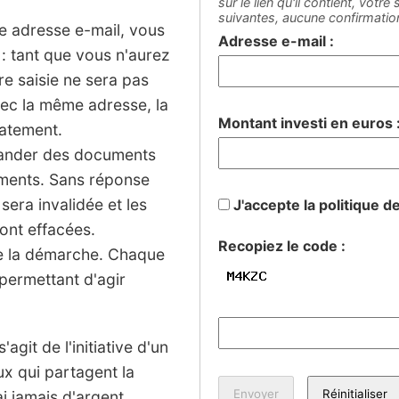
sur le lien qu'il contient, votr
suivantes, aucune confirmati
ne adresse e-mail, vous
Adresse e-mail :
: tant que vous n'aurez
tre saisie ne sera pas
vec la même adresse, la
Montant investi en euros 
iatement.
mander des documents
sements. Sans réponse
 sera invalidée et les
J'accepte la politique d
ont effacées.
Recopiez le code :
de la démarche. Chaque
permettant d'agir
agit de l'initiative d'un
ux qui partagent la
 jamais d'argent.