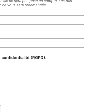
e saisie ne sera pas prise en compte. Les fois
on ne vous sera redemandée.
:
e confidentialité (RGPD).