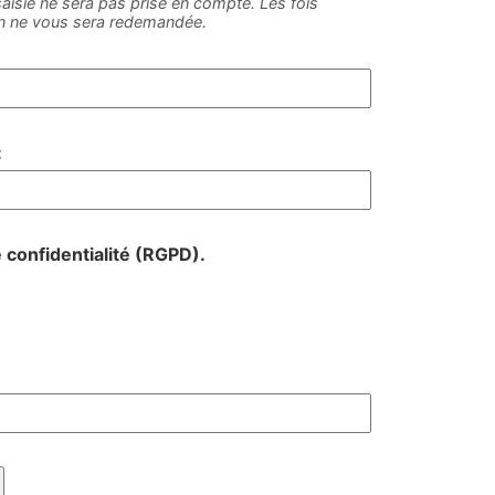
e saisie ne sera pas prise en compte. Les fois
on ne vous sera redemandée.
:
e confidentialité (RGPD).