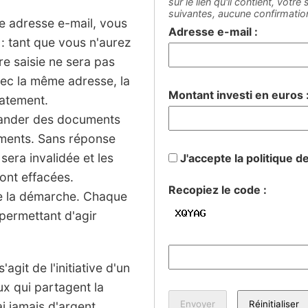
sur le lien qu'il contient, votr
suivantes, aucune confirmati
ne adresse e-mail, vous
Adresse e-mail :
: tant que vous n'aurez
tre saisie ne sera pas
vec la même adresse, la
Montant investi en euros 
iatement.
mander des documents
sements. Sans réponse
 sera invalidée et les
J'accepte la politique d
ont effacées.
Recopiez le code :
de la démarche. Chaque
permettant d'agir
agit de l'initiative d'un
ux qui partagent la
 jamais d'argent.