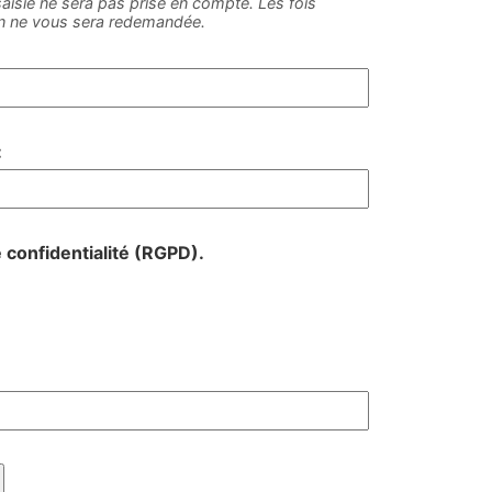
e saisie ne sera pas prise en compte. Les fois
on ne vous sera redemandée.
:
e confidentialité (RGPD).