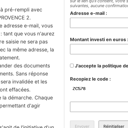
sur le lien qu'il contient, votr
suivantes, aucune confirmati
jà pré-rempli avec
Adresse e-mail :
PROVENCE 2.
ne adresse e-mail, vous
: tant que vous n'aurez
Montant investi en euros 
tre saisie ne sera pas
vec la même adresse, la
iatement.
mander des documents
J'accepte la politique d
sements. Sans réponse
Recopiez le code :
 sera invalidée et les
ont effacées.
de la démarche. Chaque
permettant d'agir
agit de l'initiative d'un