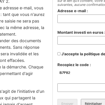
sur le lien qu'il contient, votr
Y 2.
suivantes, aucune confirmati
ne adresse e-mail, vous
Adresse e-mail :
: tant que vous n'aurez
tre saisie ne sera pas
vec la même adresse, la
Montant investi en euros 
iatement.
mander des documents
sements. Sans réponse
 sera invalidée et les
J'accepte la politique d
ont effacées.
Recopiez le code :
de la démarche. Chaque
permettant d'agir
agit de l'initiative d'un
ux qui partagent la
 jamais d'argent.