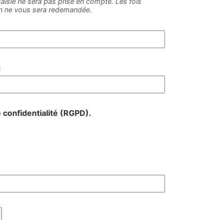
e saisie ne sera pas prise en compte. Les fois
on ne vous sera redemandée.
:
e confidentialité (RGPD).