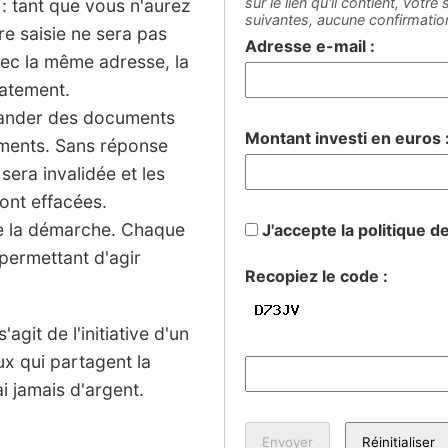
sur le lien qu'il contient, votr
: tant que vous n'aurez
suivantes, aucune confirmati
tre saisie ne sera pas
Adresse e-mail :
vec la même adresse, la
iatement.
mander des documents
Montant investi en euros 
sements. Sans réponse
 sera invalidée et les
ont effacées.
de la démarche. Chaque
J'accepte la politique d
permettant d'agir
Recopiez le code :
agit de l'initiative d'un
ux qui partagent la
 jamais d'argent.