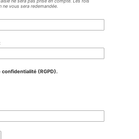
e saisie ne sera pas prise en compte. Les fois
on ne vous sera redemandée.
:
e confidentialité (RGPD).