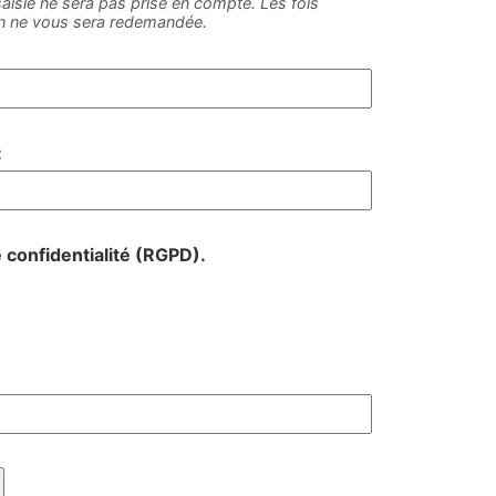
e saisie ne sera pas prise en compte. Les fois
on ne vous sera redemandée.
:
e confidentialité (RGPD).