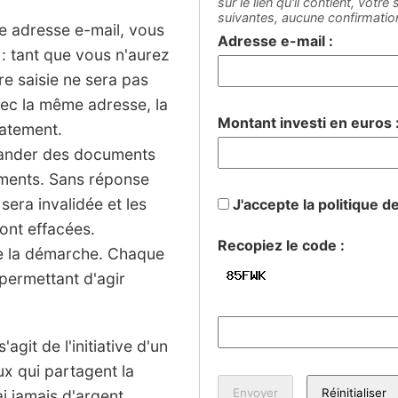
sur le lien qu'il contient, votr
suivantes, aucune confirmati
ne adresse e-mail, vous
Adresse e-mail :
: tant que vous n'aurez
tre saisie ne sera pas
vec la même adresse, la
Montant investi en euros 
iatement.
mander des documents
sements. Sans réponse
 sera invalidée et les
J'accepte la politique d
ont effacées.
Recopiez le code :
de la démarche. Chaque
permettant d'agir
agit de l'initiative d'un
ux qui partagent la
 jamais d'argent.