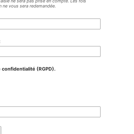
e saisie ne sera pas prise en compte. Les fois
on ne vous sera redemandée.
:
e confidentialité (RGPD).