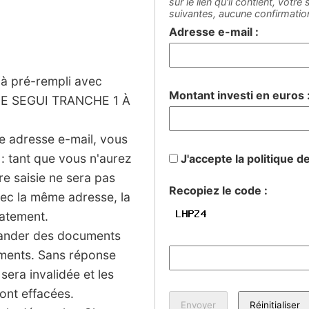
sur le lien qu'il contient, votr
suivantes, aucune confirmati
Adresse e-mail :
jà pré-rempli avec
Montant investi en euros 
 SEGUI TRANCHE 1 À
ne adresse e-mail, vous
: tant que vous n'aurez
J'accepte la politique d
tre saisie ne sera pas
Recopiez le code :
vec la même adresse, la
iatement.
mander des documents
sements. Sans réponse
 sera invalidée et les
ont effacées.