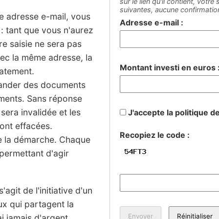
sur le lien qu'il contient, votr
suivantes, aucune confirmati
ne adresse e-mail, vous
Adresse e-mail :
: tant que vous n'aurez
tre saisie ne sera pas
vec la même adresse, la
Montant investi en euros 
iatement.
mander des documents
sements. Sans réponse
 sera invalidée et les
J'accepte la politique d
ont effacées.
Recopiez le code :
de la démarche. Chaque
permettant d'agir
agit de l'initiative d'un
ux qui partagent la
 jamais d'argent.