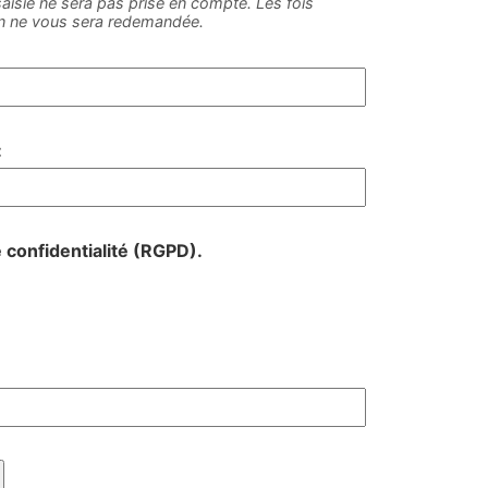
e saisie ne sera pas prise en compte. Les fois
on ne vous sera redemandée.
:
e confidentialité (RGPD).