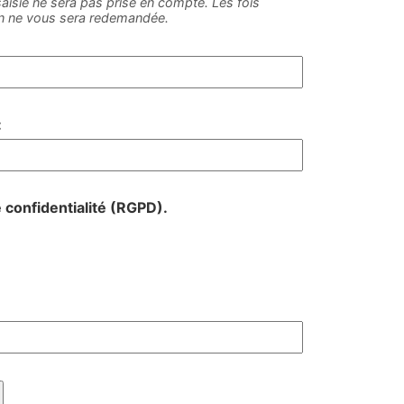
e saisie ne sera pas prise en compte. Les fois
on ne vous sera redemandée.
:
e confidentialité (RGPD).