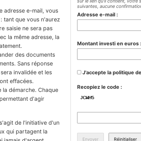
sur le lien qu'il contient, votr
suivantes, aucune confirmati
ne adresse e-mail, vous
Adresse e-mail :
: tant que vous n'aurez
tre saisie ne sera pas
vec la même adresse, la
Montant investi en euros 
iatement.
mander des documents
sements. Sans réponse
 sera invalidée et les
J'accepte la politique d
ont effacées.
Recopiez le code :
de la démarche. Chaque
permettant d'agir
agit de l'initiative d'un
ux qui partagent la
 jamais d'argent.