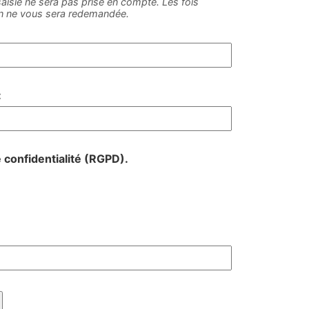
e saisie ne sera pas prise en compte. Les fois
on ne vous sera redemandée.
:
e confidentialité (RGPD).