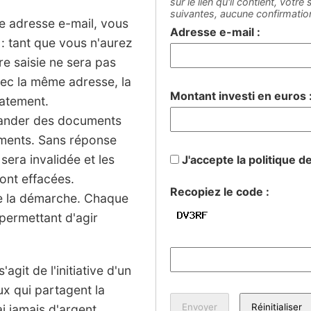
sur le lien qu'il contient, votr
suivantes, aucune confirmati
ne adresse e-mail, vous
Adresse e-mail :
: tant que vous n'aurez
tre saisie ne sera pas
vec la même adresse, la
Montant investi en euros 
iatement.
mander des documents
sements. Sans réponse
 sera invalidée et les
J'accepte la politique d
ont effacées.
Recopiez le code :
de la démarche. Chaque
permettant d'agir
agit de l'initiative d'un
ux qui partagent la
 jamais d'argent.