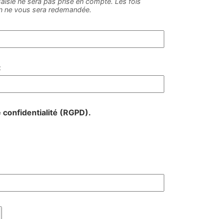
e saisie ne sera pas prise en compte. Les fois
on ne vous sera redemandée.
:
e confidentialité (RGPD).