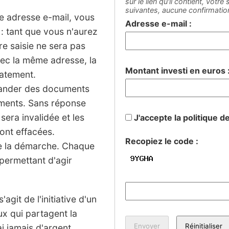
sur le lien qu'il contient, votr
suivantes, aucune confirmati
ne adresse e-mail, vous
Adresse e-mail :
: tant que vous n'aurez
tre saisie ne sera pas
vec la même adresse, la
Montant investi en euros 
iatement.
mander des documents
sements. Sans réponse
 sera invalidée et les
J'accepte la politique d
ont effacées.
Recopiez le code :
de la démarche. Chaque
permettant d'agir
agit de l'initiative d'un
ux qui partagent la
 jamais d'argent.