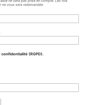
e saisie ne sera pas prise en compte. Les fois
on ne vous sera redemandée.
:
e confidentialité (RGPD).