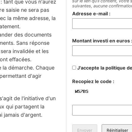
sur le lien qu'il contient, votr
: tant que vous n'aurez
suivantes, aucune confirmati
tre saisie ne sera pas
Adresse e-mail :
vec la même adresse, la
iatement.
mander des documents
Montant investi en euros 
sements. Sans réponse
 sera invalidée et les
ont effacées.
de la démarche. Chaque
J'accepte la politique d
permettant d'agir
Recopiez le code :
agit de l'initiative d'un
ux qui partagent la
 jamais d'argent.