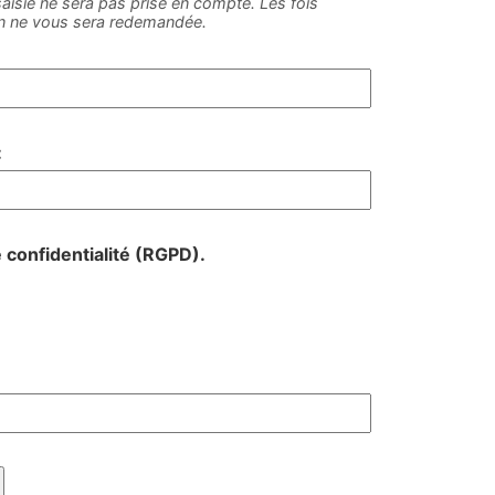
e saisie ne sera pas prise en compte. Les fois
on ne vous sera redemandée.
:
e confidentialité (RGPD).