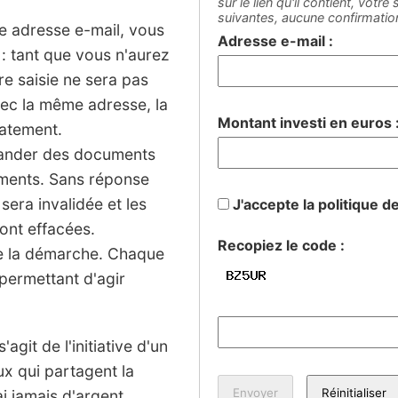
sur le lien qu'il contient, votr
suivantes, aucune confirmati
ne adresse e-mail, vous
Adresse e-mail :
: tant que vous n'aurez
tre saisie ne sera pas
vec la même adresse, la
Montant investi en euros 
iatement.
mander des documents
sements. Sans réponse
 sera invalidée et les
J'accepte la politique d
ont effacées.
Recopiez le code :
de la démarche. Chaque
permettant d'agir
agit de l'initiative d'un
ux qui partagent la
 jamais d'argent.