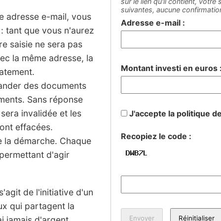
sur le lien qu'il contient, votr
suivantes, aucune confirmati
ne adresse e-mail, vous
Adresse e-mail :
: tant que vous n'aurez
tre saisie ne sera pas
vec la même adresse, la
Montant investi en euros 
iatement.
mander des documents
sements. Sans réponse
 sera invalidée et les
J'accepte la politique d
ont effacées.
Recopiez le code :
de la démarche. Chaque
permettant d'agir
agit de l'initiative d'un
ux qui partagent la
 jamais d'argent.