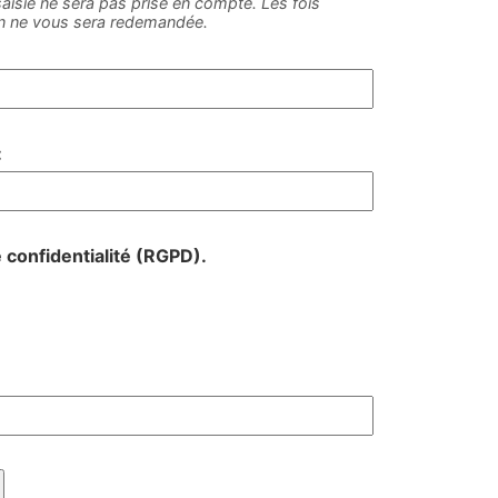
e saisie ne sera pas prise en compte. Les fois
on ne vous sera redemandée.
:
e confidentialité (RGPD).