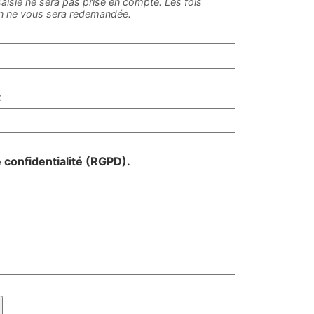
e saisie ne sera pas prise en compte. Les fois
on ne vous sera redemandée.
:
e confidentialité (RGPD).