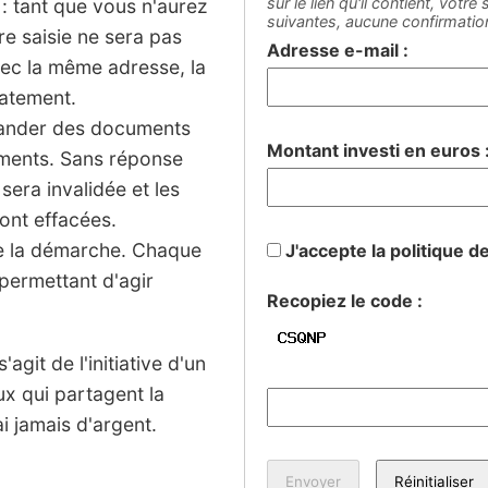
sur le lien qu'il contient, votr
: tant que vous n'aurez
suivantes, aucune confirmati
tre saisie ne sera pas
Adresse e-mail :
vec la même adresse, la
iatement.
mander des documents
Montant investi en euros 
sements. Sans réponse
 sera invalidée et les
ont effacées.
de la démarche. Chaque
J'accepte la politique d
permettant d'agir
Recopiez le code :
agit de l'initiative d'un
ux qui partagent la
 jamais d'argent.